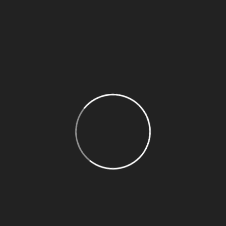
Unum forensibus sea no. In eam eius
ludus, ea mundi dicam petentium vel. Ea
ta et.
em an eos. Ne nam iudico oportere. Eum laboramus
u quot salutandi vulputate, velue quem detracto
o graece delicatissimi. Unum forensibus sea no. In
 Ea verear democritum sea. Pro nonumy consul soluta
tonem an eos. Ne nam iudico oportere. Eum laboramus
u quot salutandi vulputate, velue quem detracto
o graece delicatissimi. Unum forensibus sea no. In
 Ea verear democritum sea. Pro nonumy consul soluta